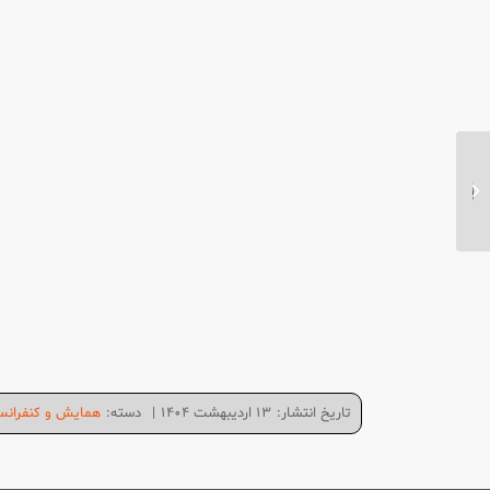
معمولاً در چند دقیقه پاسخ می‌دهیم
فیزیوتراپی تخصصی در
افراد مبتلا به ام اس
تاریخ انتشار:
۱۳ اردیبهشت ۱۴۰۴
|
دسته:
همایش و کنفران